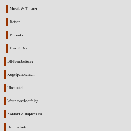
Musik-&-Theater
Reisen
Portraits
Dies & Das
Bildbearbeitung
Kugelpanoramen
Über mich
Wettbewerbserfolge
Kontakt & Impressum
Datenschutz