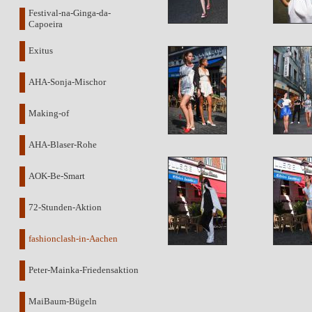
Festival-na-Ginga-da-
Capoeira
Exitus
AHA-Sonja-Mischor
Making-of
AHA-Blaser-Rohe
AOK-Be-Smart
72-Stunden-Aktion
fashionclash-in-Aachen
Peter-Mainka-Friedensaktion
MaiBaum-Bügeln