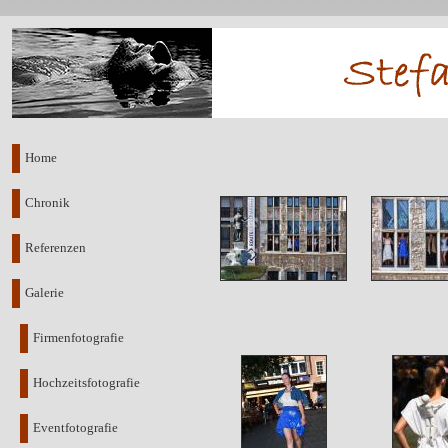
Home
Chronik
Referenzen
Galerie
Firmenfotografie
Hochzeitsfotografie
Eventfotografie