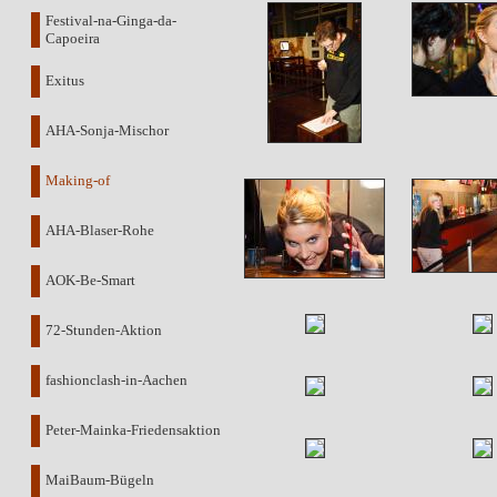
Festival-na-Ginga-da-
Capoeira
Exitus
AHA-Sonja-Mischor
Making-of
AHA-Blaser-Rohe
AOK-Be-Smart
72-Stunden-Aktion
fashionclash-in-Aachen
Peter-Mainka-Friedensaktion
MaiBaum-Bügeln