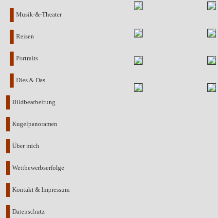
Musik-&-Theater
Reisen
Portraits
Dies & Das
Bildbearbeitung
Kugelpanoramen
Über mich
Wettbewerbserfolge
Kontakt & Impressum
Datenschutz