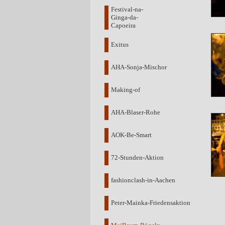
Festival-na-
Ginga-da-
Capoeira
Exitus
AHA-Sonja-Mischor
Making-of
AHA-Blaser-Rohe
AOK-Be-Smart
72-Stunden-Aktion
fashionclash-in-Aachen
Peter-Mainka-Friedensaktion