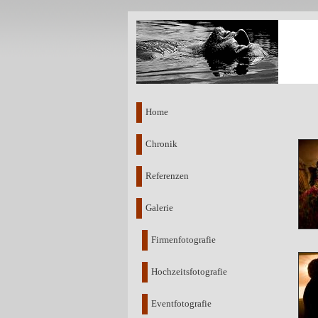
Home
Chronik
Referenzen
Galerie
Firmenfotografie
Hochzeitsfotografie
Eventfotografie