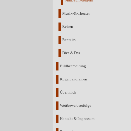
MaiBaum-Bügeln
Musik-&-Theater
Reisen
Portraits
Dies & Das
Bildbearbeitung
Kugelpanoramen
Über mich
Wettbewerbserfolge
Kontakt & Impressum