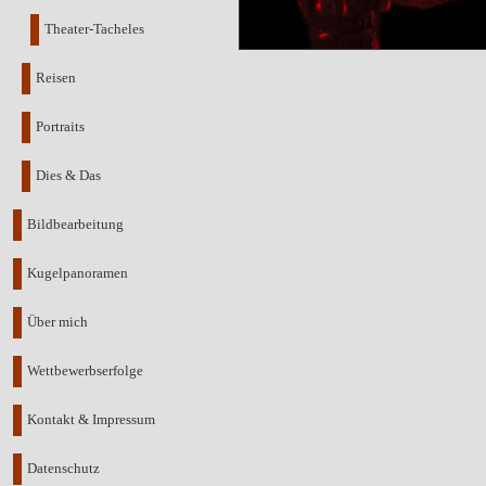
Theater-Tacheles
Reisen
Portraits
Dies & Das
Bildbearbeitung
Kugelpanoramen
Über mich
Wettbewerbserfolge
Kontakt & Impressum
Datenschutz