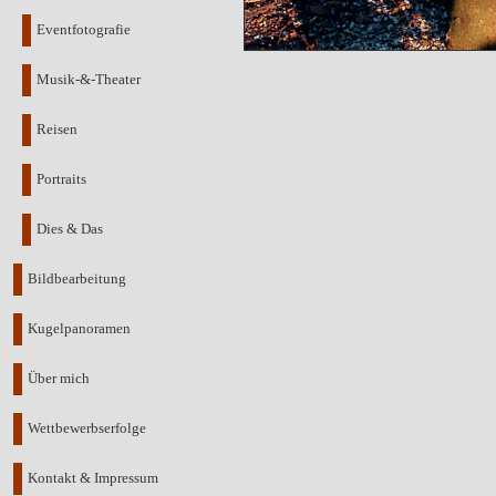
Eventfotografie
Musik-&-Theater
Reisen
Portraits
Dies & Das
Bildbearbeitung
Kugelpanoramen
Über mich
Wettbewerbserfolge
Kontakt & Impressum