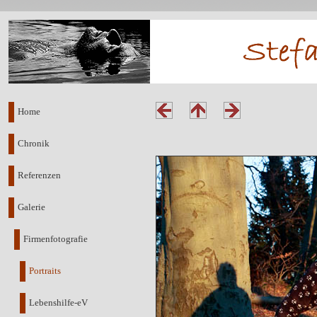
Home
Chronik
Referenzen
Galerie
Firmenfotografie
Portraits
Lebenshilfe-eV