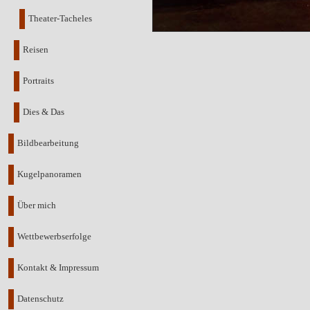
Theater-Tacheles
Reisen
Portraits
Dies & Das
Bildbearbeitung
Kugelpanoramen
Über mich
Wettbewerbserfolge
Kontakt & Impressum
Datenschutz